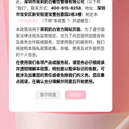
此，
深圳市茉莉奶白餐饮管理有限公司
（以下称
“我们”，联系方式：
400-615-8258
，地址：
深圳
市宝安区新安街道宝壹创意园
2
栋
3
楼
）制定本
（下称“本政策 ”）并提醒您：
《隐私政策》
本政策适用于
茉莉奶白官方网站页面
。为了遵守国
家法律法规及监管规定，也为了向您提供加盟咨询
及商务合作联络服务，您使用我们的服务时，我们
将按照本隐私政策收集、存储、使用及对外提供您
的个人信息。
在使用我们各项产品或服务前，请您务必仔细阅读
并透彻理解本政策，特别是以粗体标识的条款，可
能涉及加重您的责任或者免除我们的义务。您应重
点阅读，在确认充分理解并同意后开始使用
。
暂不同意
我同意