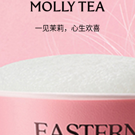
一见茉莉，心生欢喜